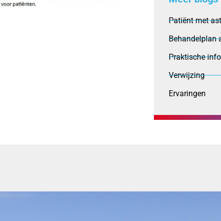
Patiënt met a
Behandelplan 
Praktische inf
Verwijzing
Ervaringen