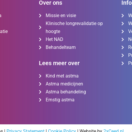
Over ons
Inf
a
Missie en visie
W
Klinische longrevalidatie op
W
atie
hoogte
V
Het NAD
N
Behandelteam
R
P
Lees meer over
P
Kind met astma
Astma medicijnen
Astma behandeling
Ernstig astma
s |
Privacy Statement
|
Cookie Policy
| Website by
2xCeed.nl