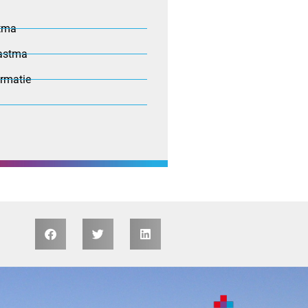
stma
astma
ormatie