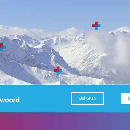
 woord
Bel ons
S