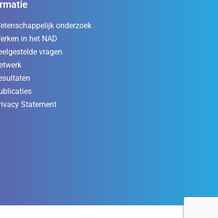
ormatie
etenschappelijk onderzoek
erken in het NAD
eelgestelde vragen
etwerk
esultaten
ublicaties
rivacy Statement