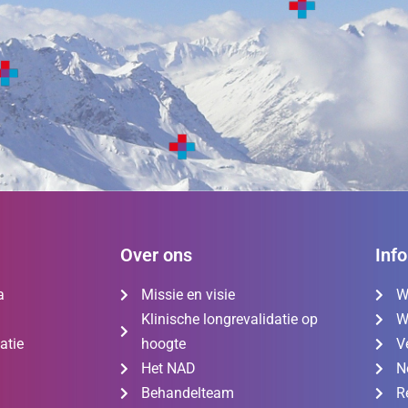
Over ons
Inf
a
Missie en visie
W
Klinische longrevalidatie op
W
atie
hoogte
V
Het NAD
N
Behandelteam
R