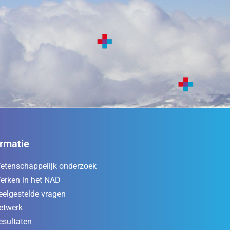
ormatie
etenschappelijk onderzoek
erken in het NAD
eelgestelde vragen
etwerk
esultaten